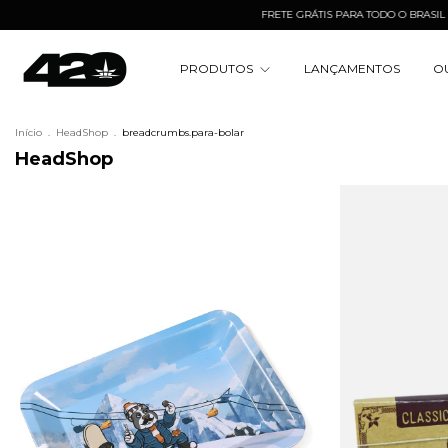
FRETE GRÁTIS PARA TODO O BRASIL A PARTIR
PRODUTOS
LANÇAMENTOS
O
Início
.
HeadShop
.
breadcrumbs.para-bolar
HeadShop