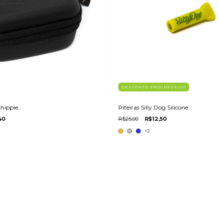
DESCONTO PROGRESSIVO
 hippie
Piteiras Silly Dog Silicone
40
R$25,00
R$12,50
+2