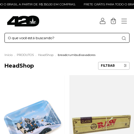
 BRASIL A PARTIR DE R$ 350,00 EM COMPRAS.
FRETE GRÁTIS PARA TODO O BRASIL
0
Início
.
PRODUTOS
.
HeadShop
.
breadcrumbs.dixavadores
HeadShop
FILTRAR