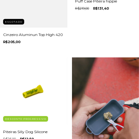
Puff Case Piteira hippie
R$219,00
R$131,40
ESGOTADO
Cinzeiro Aluminun Top High 420
R$205,00
DESCONTO PROGRESSIVO
Piteiras Silly Dog Silicone
R$25,00
R$12,50