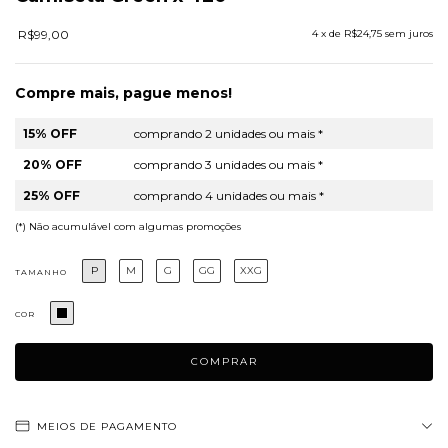
R$99,00
4
x de
R$24,75
sem juros
Compre mais, pague menos!
15% OFF
comprando 2 unidades ou mais *
20% OFF
comprando 3 unidades ou mais *
25% OFF
comprando 4 unidades ou mais *
(*) Não acumulável com algumas promoções
P
M
G
GG
XXG
TAMANHO
COR
MEIOS DE PAGAMENTO