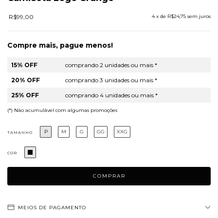
R$99,00
4
x de
R$24,75
sem juros
Compre mais, pague menos!
15% OFF
comprando 2 unidades ou mais *
20% OFF
comprando 3 unidades ou mais *
25% OFF
comprando 4 unidades ou mais *
(*) Não acumulável com algumas promoções
P
M
G
GG
XXG
TAMANHO
COR
MEIOS DE PAGAMENTO