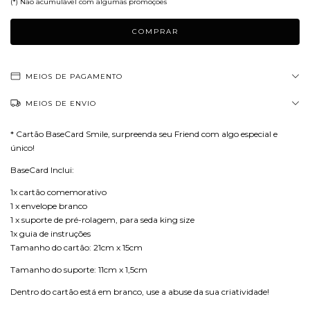
(*) Não acumulável com algumas promoções
MEIOS DE PAGAMENTO
MEIOS DE ENVIO
* Cartão BaseCard Smile, surpreenda seu Friend com algo especial e
único!
BaseCard Inclui:
1x cartão comemorativo
1 x envelope branco
1 x suporte de pré-rolagem, para seda king size
1x guia de instruções
Tamanho do cartão: 21cm x 15cm
Tamanho do suporte: 11cm x 1,5cm
Dentro do cartão está em branco, use a abuse da sua criatividade!