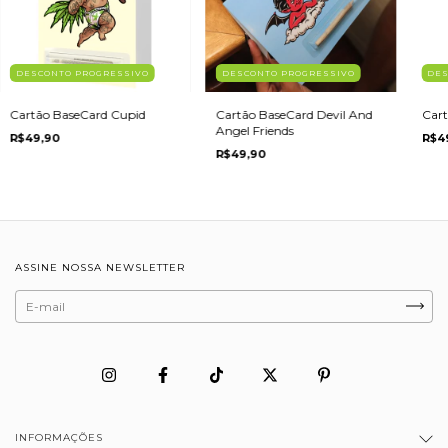
DESCONTO PROGRESSIVO
DESCONTO PROGRESSIVO
DES
Cartão BaseCard Cupid
Cartão BaseCard Devil And
Car
Angel Friends
R$49,90
R$4
R$49,90
ASSINE NOSSA NEWSLETTER
INFORMAÇÕES