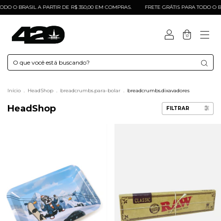
O O BRASIL A PARTIR DE R$ 350,00 EM COMPRAS.
FRETE GRÁTIS PARA TODO O BRAS
0
Início
.
HeadShop
.
breadcrumbs.para-bolar
.
breadcrumbs.dixavadores
HeadShop
FILTRAR