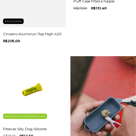
Puff Case Piteira hippie
R$219,00
R$131,40
ESGOTADO
Cinzeiro Aluminun Top High 420
R$205,00
DESCONTO PROGRESSIVO
Piteiras Silly Dog Silicone
R$25,00
R$12,50